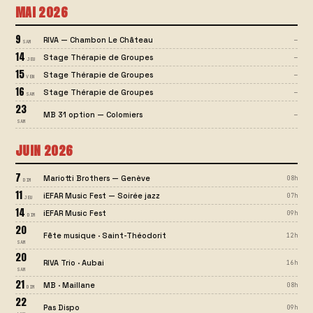
MAI 2026
9
RIVA — Chambon Le Château
—
SAM
14
Stage Thérapie de Groupes
—
JEU
15
Stage Thérapie de Groupes
—
VEN
16
Stage Thérapie de Groupes
—
SAM
23
MB 31 option — Colomiers
—
SAM
JUIN 2026
7
Mariotti Brothers — Genève
08h
DIM
11
iEFAR Music Fest — Soirée jazz
07h
JEU
14
iEFAR Music Fest
09h
DIM
20
Fête musique · Saint-Théodorit
12h
SAM
20
RIVA Trio · Aubai
16h
SAM
21
MB · Maillane
08h
DIM
22
Pas Dispo
09h