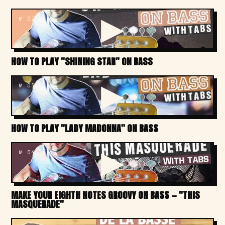
№ 02
HOW TO PLAY "SHINING STAR" ON BASS
№ 03
HOW TO PLAY "LADY MADONNA" ON BASS
№ 04
MAKE YOUR EIGHTH NOTES GROOVY ON BASS — "THIS
MASQUERADE"