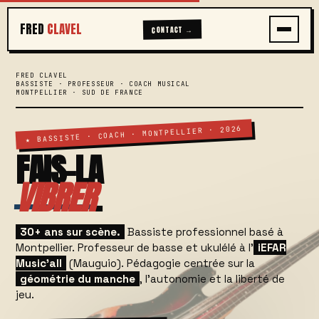
FRED
CLAVEL
CONTACT →
FRED CLAVEL
BASSISTE · PROFESSEUR · COACH MUSICAL
MONTPELLIER · SUD DE FRANCE
★ BASSISTE · COACH · MONTPELLIER · 2026
FAIS-LA
VIBRER
.
30+ ans sur scène.
Bassiste professionnel basé à
Montpellier. Professeur de basse et ukulélé à l'
iEFAR
Music'all
(Mauguio). Pédagogie centrée sur la
géométrie du manche
, l'autonomie et la liberté de
jeu.