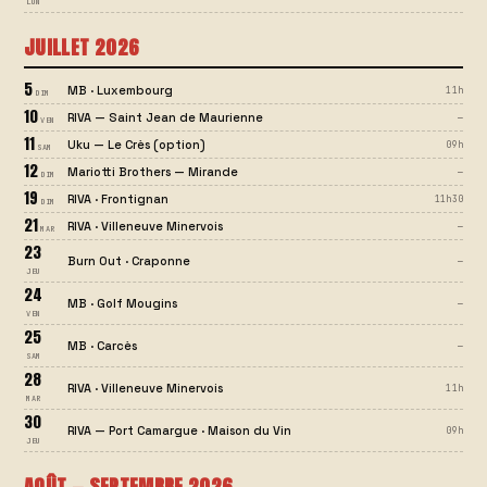
LUN
JUILLET 2026
5
MB · Luxembourg
11h
DIM
10
RIVA — Saint Jean de Maurienne
—
VEN
11
Uku — Le Crès (option)
09h
SAM
12
Mariotti Brothers — Mirande
—
DIM
19
RIVA · Frontignan
11h30
DIM
21
RIVA · Villeneuve Minervois
—
MAR
23
Burn Out · Craponne
—
JEU
24
MB · Golf Mougins
—
VEN
25
MB · Carcès
—
SAM
28
RIVA · Villeneuve Minervois
11h
MAR
30
RIVA — Port Camargue · Maison du Vin
09h
JEU
AOÛT — SEPTEMBRE 2026