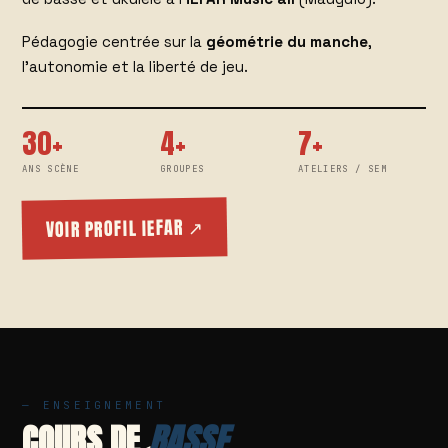
Pédagogie centrée sur la
géométrie du manche
,
l'autonomie et la liberté de jeu.
30+
4+
7+
ANS SCÈNE
GROUPES
ATELIERS / SEM
VOIR PROFIL IEFAR ↗
— ENSEIGNEMENT
COURS DE
BASSE