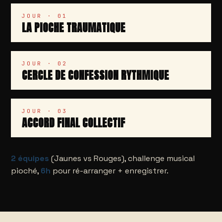
JOUR · 01
LA PIOCHE TRAUMATIQUE
JOUR · 02
CERCLE DE CONFESSION RYTHMIQUE
JOUR · 03
ACCORD FINAL COLLECTIF
2 équipes
(Jaunes vs Rouges), challenge musical
pioché,
6h
pour ré-arranger + enregistrer.