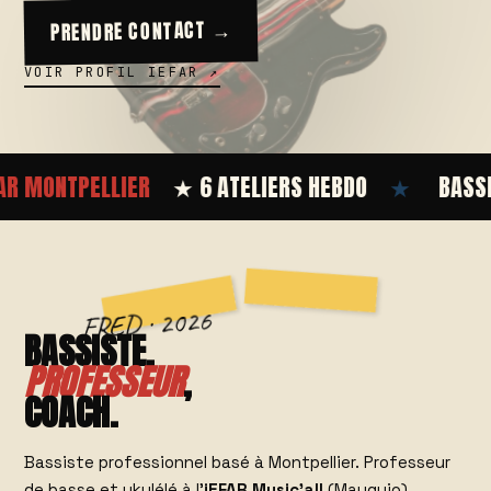
PRENDRE CONTACT →
VOIR PROFIL IEFAR ↗
ONTPELLIER
★ 6 ATELIERS HEBDO
★
BASSE · U
BASSISTE,
PROFESSEUR
,
COACH.
Bassiste professionnel basé à Montpellier. Professeur
de basse et ukulélé à l'
iEFAR Music'all
(Mauguio).