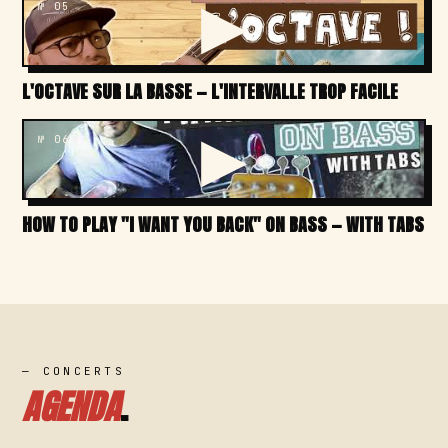
№ 05
L'OCTAVE SUR LA BASSE — L'INTERVALLE TROP FACILE
№ 06
HOW TO PLAY "I WANT YOU BACK" ON BASS — WITH TABS
— CONCERTS
AGENDA
.