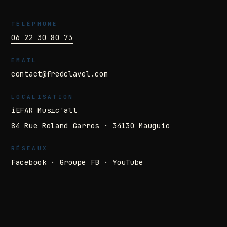
TÉLÉPHONE
06 22 30 80 73
EMAIL
contact@fredclavel.com
LOCALISATION
iEFAR Music'all
84 Rue Roland Garros · 34130 Mauguio
RÉSEAUX
Facebook
·
Groupe FB
·
YouTube