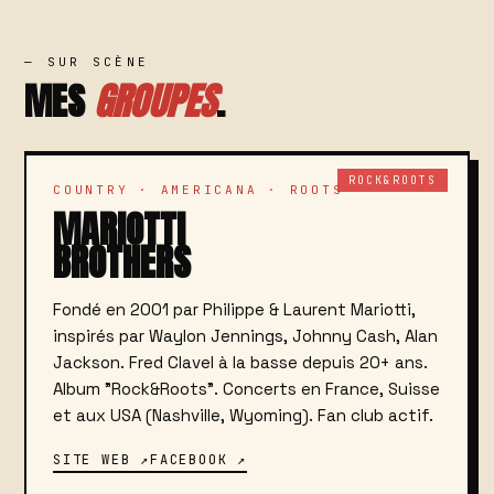
— SUR SCÈNE
MES
GROUPES
.
ROCK&ROOTS
COUNTRY · AMERICANA · ROOTS
MARIOTTI
BROTHERS
Fondé en 2001 par Philippe & Laurent Mariotti,
inspirés par Waylon Jennings, Johnny Cash, Alan
Jackson. Fred Clavel à la basse depuis 20+ ans.
Album "Rock&Roots". Concerts en France, Suisse
et aux USA (Nashville, Wyoming). Fan club actif.
SITE WEB ↗
FACEBOOK ↗