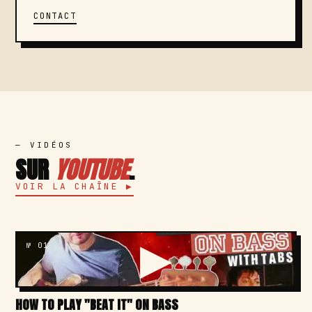
CONTACT
— VIDÉOS
SUR
YOUTUBE
.
VOIR LA CHAÎNE
№ 01
HOW TO PLAY "BEAT IT" ON BASS