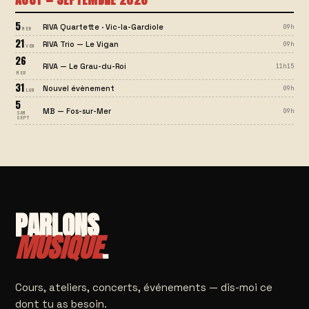
5
RIVA Quartette · Vic-la-Gardiole
09h
MER
21
RIVA Trio — Le Vigan
09h
VEN
26
RIVA — Le Grau-du-Roi
11h15
MER
31
Nouvel évènement
09h
LUN
5
MB — Fos-sur-Mer
09h
SAM
SEPT
PARLONS
MUSIQUE
.
Cours, ateliers, concerts, événements — dis-moi ce
dont tu as besoin.