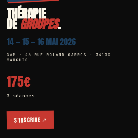
THÉRAPIE
DE
GROUPES
.
14 — 15 — 16 MAI 2026
GAM · 46 RUE ROLAND GARROS · 34130
MAUGUIO
175€
3 séances
S'INSCRIRE ↗